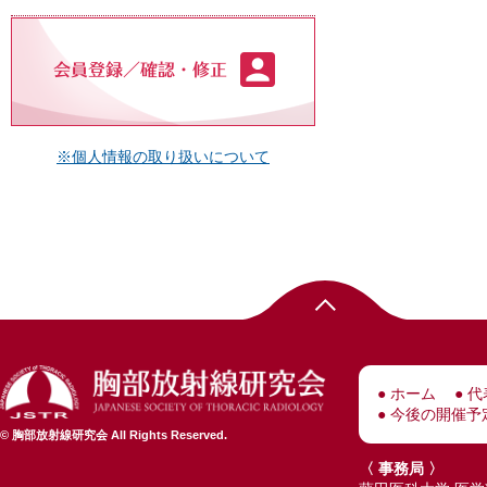
※個人情報の取り扱いについて
ホーム
代
今後の開催予
© 胸部放射線研究会 All Rights Reserved.
〈 事務局 〉