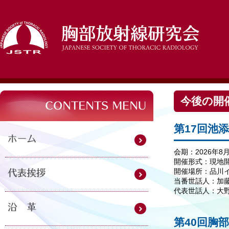
今後の開
第17回池
会期：2026年8
開催形式：現地開
開催場所：品川
当番世話人：加藤
代表世話人：大野
第40回胸