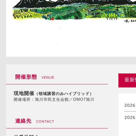
開催形態
VENUE
最新
現地開催
（領域講習のみハイブリッド）
開催場所：旭川市民文化会館／OMO7旭川
2026
2026
連絡先
CONTACT