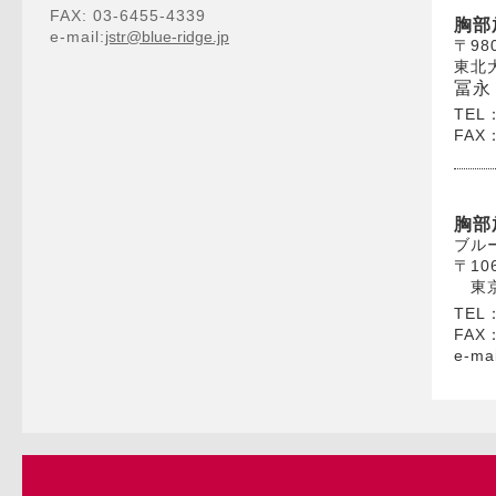
FAX: 03-6455-4339
胸部
e-mail:
jstr@blue-ridge.jp
〒98
東北
冨永
TEL
FAX
胸部
ブル
〒106
東京都
TEL
FAX
e-ma