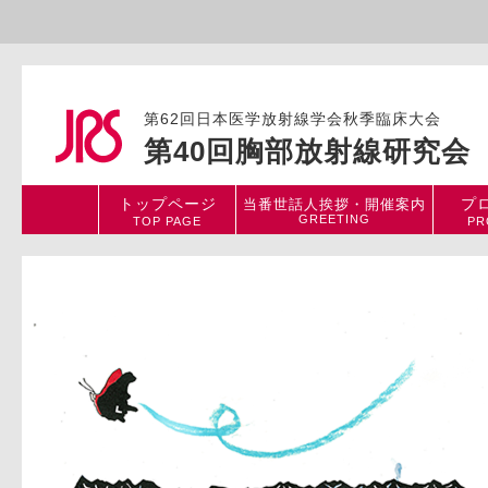
第62回日本医学放射線学会秋季臨床大会
第40回胸部放射線研究会
トップページ
プ
当番世話人挨拶・開催案内
GREETING
TOP PAGE
PR