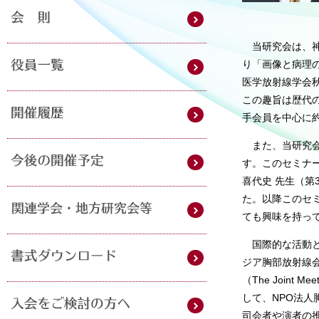
当研究会は、
り「画像と病理の
医学放射線学会
この趣旨は歴代
手会員を中心に
また、当研究
す。このセミナー
喜代史 先生（第
た。以降このセミ
ても興味を持っ
国際的な活動として
ジア胸部放射線会議（T
（The Joint Me
して、NPO法
司会者や演者の