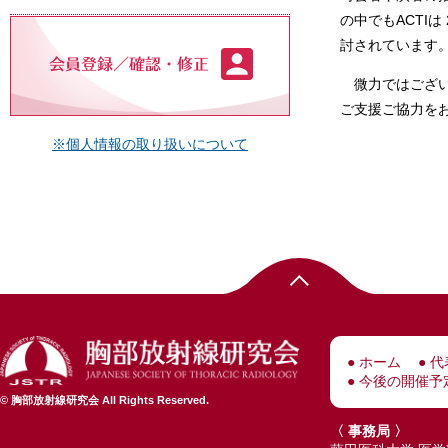
の中でもACTI
討されています
微力ではござ
ご支援ご協力を
※個人情報の取り扱いについて
ホーム
代
今後の開催予
© 胸部放射線研究会 All Rights Reserved.
〈 事務局 〉